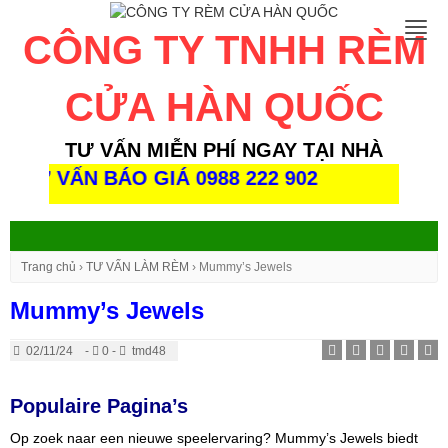
Togg
CÔNG TY TNHH RÈM
navig
CỬA HÀN QUỐC
TƯ VẤN MIỄN PHÍ NGAY TẠI NHÀ
TƯ VẤN BÁO GIÁ 0988 222 902
Trang chủ
›
TƯ VẤN LÀM RÈM
›
Mummy’s Jewels
Mummy’s Jewels
02/11/24
-
0 -
tmd48
Populaire Pagina’s
Op zoek naar een nieuwe speelervaring? Mummy’s Jewels biedt