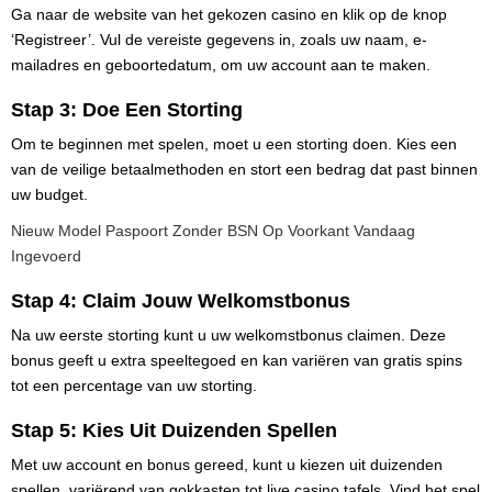
Ga naar de website van het gekozen casino en klik op de knop
‘Registreer’. Vul de vereiste gegevens in, zoals uw naam, e-
mailadres en geboortedatum, om uw account aan te maken.
Stap 3: Doe Een Storting
Om te beginnen met spelen, moet u een storting doen. Kies een
van de veilige betaalmethoden en stort een bedrag dat past binnen
uw budget.
Nieuw Model Paspoort Zonder BSN Op Voorkant Vandaag
Ingevoerd
Stap 4: Claim Jouw Welkomstbonus
Na uw eerste storting kunt u uw welkomstbonus claimen. Deze
bonus geeft u extra speeltegoed en kan variëren van gratis spins
tot een percentage van uw storting.
Stap 5: Kies Uit Duizenden Spellen
Met uw account en bonus gereed, kunt u kiezen uit duizenden
spellen, variërend van gokkasten tot live casino tafels. Vind het spel