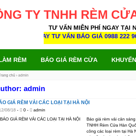
ÔNG TY TNHH RÈM CỬ
TƯ VẤN MIỄN PHÍ NGAY TẠI 
ICK GỌI NGAY TƯ VẤN BÁO GIÁ 0988 222 902
 LÀM RÈM
BÁO GIÁ RÈM CỬA
KHUYẾN
Trang chủ
›
admin
uthor:
admin
ÁO GIÁ RÈM VẢI CÁC LOẠI TẠI HÀ NỘI
12/08/18
-
0 -
admin
Báo giá rèm vải cản sáng 
TNHH Rèm Cửa Hàn Quốc là
công các loại rèm tại Hà 