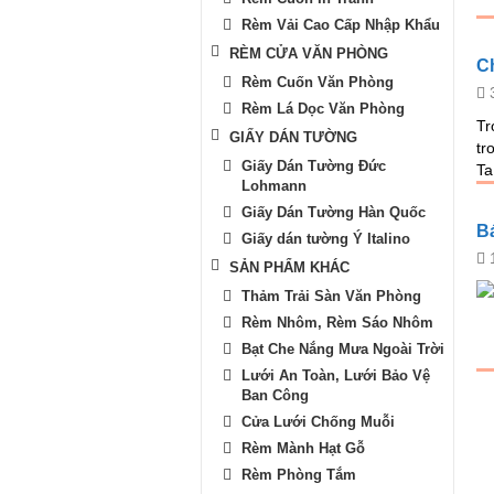
Rèm Vải Cao Cấp Nhập Khẩu
RÈM CỬA VĂN PHÒNG
C
Rèm Cuốn Văn Phòng
Rèm Lá Dọc Văn Phòng
Tr
GIẤY DÁN TƯỜNG
tr
Giấy Dán Tường Đức
Ta
Lohmann
Giấy Dán Tường Hàn Quốc
B
Giấy dán tường Ý Italino
SẢN PHẨM KHÁC
Thảm Trải Sàn Văn Phòng
Rèm Nhôm, Rèm Sáo Nhôm
Bạt Che Nắng Mưa Ngoài Trời
Lưới An Toàn, Lưới Bảo Vệ
Ban Công
Cửa Lưới Chống Muỗi
Rèm Mành Hạt Gỗ
Rèm Phòng Tắm