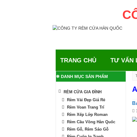
C
CL
TRANG CHỦ
TƯ VẤN
❄ DANH MỤC SẢN PHẨM
A
RÈM CỬA GIA ĐÌNH
Rèm Vải Đẹp Giá Rẻ
B
Rèm Voan Trang Trí
Rèm Xếp Lớp Roman
Rèm Cầu Vồng Hàn Quốc
Rèm Gỗ, Rèm Sáo Gỗ
Rèm Cuốn In Tranh