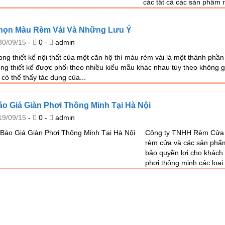
các tất cả các sản phẩm r
họn Màu Rèm Vải Và Những Lưu Ý
30/09/15
-
0 -
admin
ong thiết kế nội thất của một căn hộ thì màu rèm vải là một thành phầ
ong thiết kế được phối theo nhiều kiểu mẫu khác nhau tùy theo không 
 có thể thấy tác dụng của...
áo Giá Giàn Phơi Thông Minh Tại Hà Nội
19/09/15
-
0 -
admin
Công ty TNHH Rèm Cửa Hà
rèm cửa và các sản phẩm
bảo quyền lợi cho khách 
phơi thông minh các loại